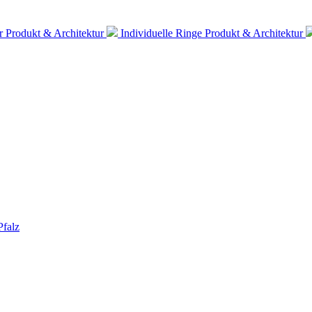
er
Produkt & Architektur
Individuelle Ringe
Produkt & Architektur
Pfalz